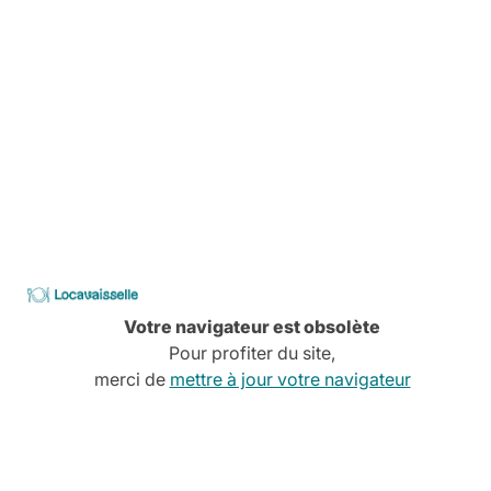
Services à la carte
Conseils, devis, installation,
Découvrez tous nos services
CATALOGUE
2026
Locavaisselle
Votre navigateur est obsolète
Pour profiter du site,
merci de
mettre à jour votre navigateur