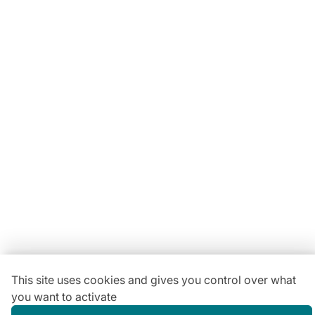
Locavaisselle
11 Rue Maurice Bellonte
63800 Cournon d'Auvergne ZI
Du lundi au vendredi :
08h30-12h00 | 14h00-18h00
Vous avez une
question ?
04 73 84 22 85
This site uses cookies and gives you control over what
you want to activate
Gestion des cookies
Conditions générales de location
Mentions légales