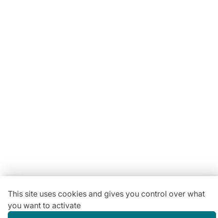
Locavaisselle
11 Rue Maurice Bellonte
63800 Cournon d'Auvergne ZI
Du lundi au vendredi :
08h30-12h00 | 14h00-18h00
Vous avez une
question ?
04 73 84 22 85
This site uses cookies and gives you control over what
you want to activate
Gestion des cookies
Conditions générales de location
Mentions légales