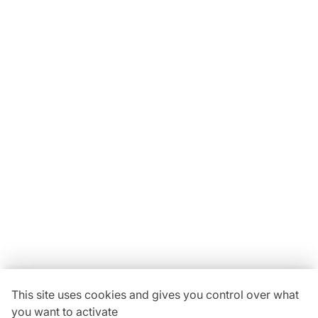
Locavaisselle
11 Rue Maurice Bellonte
63800 Cournon d'Auvergne ZI
Du lundi au vendredi :
08h30-12h00 | 14h00-18h00
Vous avez une
question ?
04 73 84 22 85
This site uses cookies and gives you control over what
you want to activate