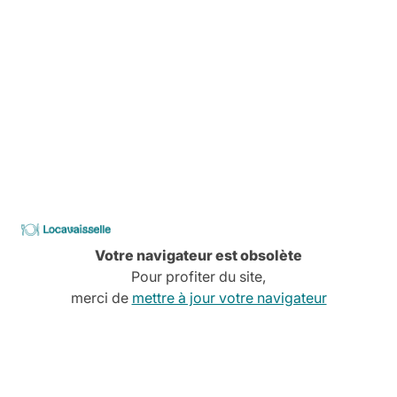
Notre catalogue
Explorez nos catégories et commencez votre devis
gratuit
Locavaisselle
Vaisselle
M
Votre navigateur est obsolète
Pour profiter du site,
merci de
mettre à jour votre navigateur
Assiettes
Verres
Distrib
Couverts
Tasses
T