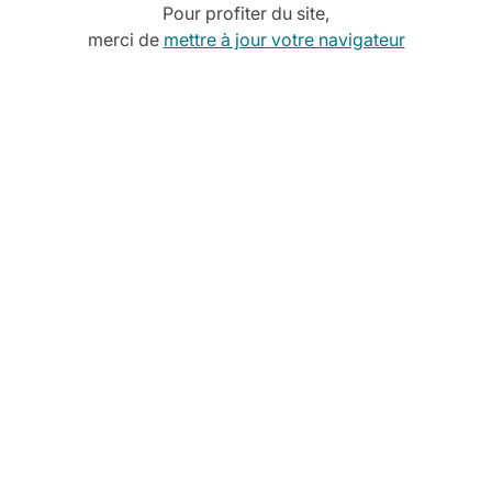
Pour profiter du site,
données
merci de
mettre à jour votre navigateur
X. Le DPO veille à la conformité au RGPD au sein de locavais
aide l'instruction des demandes liées à la protection des do
our les traitements réalisés via le site Internet de locavaisselle
eric REIX.
O de locavaisselle.net, en adressant un courrier à : Locavai