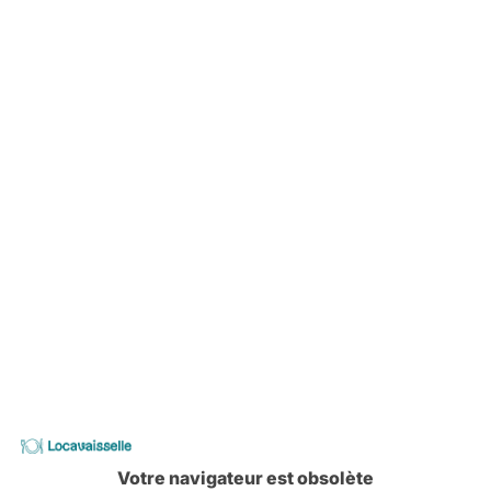
ulaire de contact ou écrire au service chargé du respect des 
demande signée, accompagnée de la photocopie d'un titre d'id
ous demanderons également de nous confier des coordonnée
qui vous sont proposés et leur adéquation avec vos attentes, 
 site Internet de locavaisselle.net et en y poursuivant votre n
sation de cookies sur votre terminal, et vous reconnaissez av
isation de ces cookies, et des moyens dont vous disposez no
par locavaisselle.net, veuillez consulter notre Politique des C
ces.
Locavaisselle
Votre navigateur est obsolète