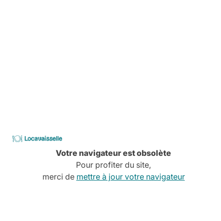
Services à la carte
Conseils, devis, installation,
Découvrez tous nos services
CATALOGUE
2026
Locavaisselle
Votre navigateur est obsolète
Pour profiter du site,
merci de
mettre à jour votre navigateur