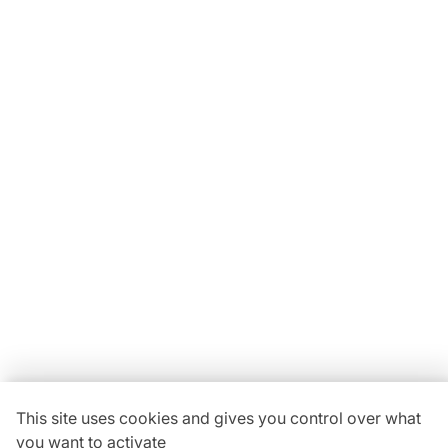
Locavaisselle
11 Rue Maurice Bellonte
63800 Cournon d'Auvergne ZI
Du lundi au vendredi :
08h30-12h00 | 14h00-18h00
Vous avez une
question ?
04 73 84 22 85
This site uses cookies and gives you control over what
you want to activate