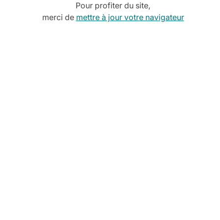
Pour profiter du site,
Bac Gastro COUVERCLE GN 1/1
merci de
mettre à jour votre navigateur
1,50 €
-
+
14,40 €
Ajouter au panier