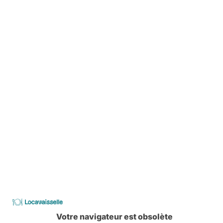
5,50 €
-
+
18,00 €
BAC GASTRO GN 1/1- MM - 530x325x
10cm
5,50 €
-
+
18,00 €
Locavaisselle
Votre navigateur est obsolète