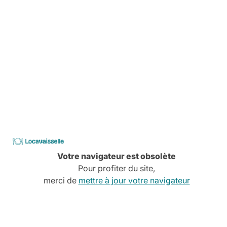
Services à la carte
Conseils, devis, installation,
Découvrez tous nos services
CATALOGUE
2026
Locavaisselle
Votre navigateur est obsolète
Pour profiter du site,
merci de
mettre à jour votre navigateur