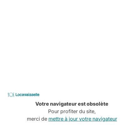
Pas de stress, tout est planifié
Comment ça marche
Services à la carte
Conseils, devis, installation,
Découvrez tous nos services
CATALOGUE
2026
Locavaisselle
Votre navigateur est obsolète
Pour profiter du site,
merci de
mettre à jour votre navigateur