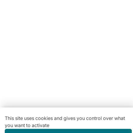
Locavaisselle
11 Rue Maurice Bellonte
63800 Cournon d'Auvergne ZI
Du lundi au vendredi :
08h30-12h00 | 14h00-18h00
Vous avez une
question ?
04 73 84 22 85
This site uses cookies and gives you control over what
you want to activate
Gestion des cookies
Conditions générales de location
Mentions légales