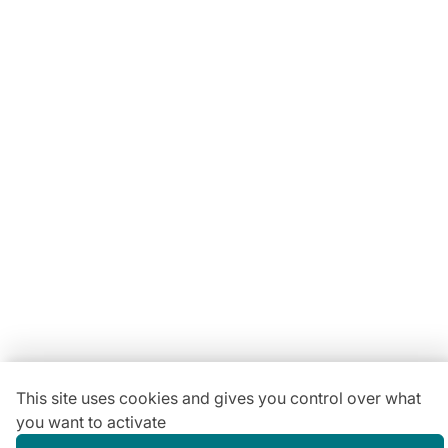
Locavaisselle
11 Rue Maurice Bellonte
63800 Cournon d'Auvergne ZI
Du lundi au vendredi :
08h30-12h00 | 14h00-18h00
Vous avez une
question ?
04 73 84 22 85
This site uses cookies and gives you control over what
you want to activate
Gestion des cookies
Conditions générales de location
Mentions légales