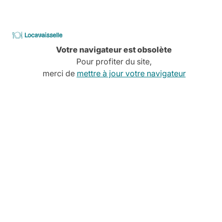
Locavaisselle
Ajouter au panier
Votre navigateur est obsolète
Pour profiter du site,
merci de
mettre à jour votre navigateur
Location simplifiée
Avant, pendant, aprés,
On vous explique tout
Livraison
Pas de stress, tout est planifié
Comment ça marche