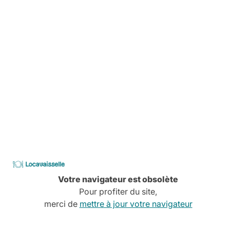
Livraison
Pas de stress, tout est planifié
Comment ça marche
Services à la carte
Conseils, devis, installation,
Découvrez tous nos services
CATALOGUE
2026
Locavaisselle
Votre navigateur est obsolète
Pour profiter du site,
merci de
mettre à jour votre navigateur