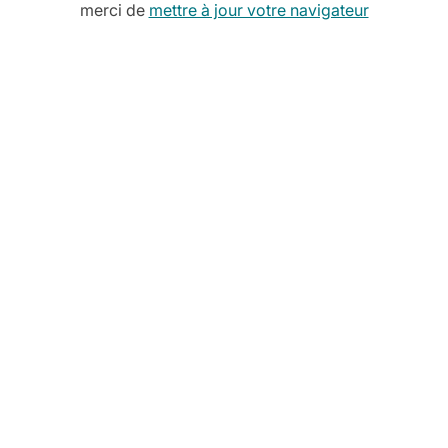
merci de
mettre à jour votre navigateur
Cette 
e
encore
pour v
Découvrez no
De l’h
Notre ch
s