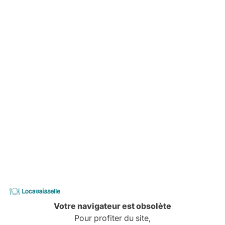
Fourchette Entremet ATO
Petite fourchette
-
Locavaisselle
Votre navigateur est obsolète
Pour profiter du site,