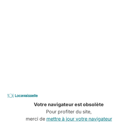
Livraison
Pas de stress, tout est planifié
Comment ça marche
Services à la carte
Conseils, devis, installation,
Découvrez tous nos services
CATALOGUE
2026
Locavaisselle
Votre navigateur est obsolète
Pour profiter du site,
merci de
mettre à jour votre navigateur