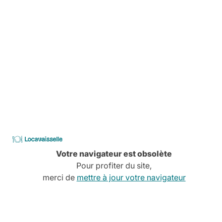
Services à la carte
Conseils, devis, installation,
Découvrez tous nos services
CATALOGUE
2026
Locavaisselle
Votre navigateur est obsolète
Pour profiter du site,
merci de
mettre à jour votre navigateur