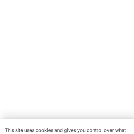
Locavaisselle
11 Rue Maurice Bellonte
63800 Cournon d'Auvergne ZI
Du lundi au vendredi :
08h30-12h00 | 14h00-18h00
Vous avez une
question ?
04 73 84 22 85
This site uses cookies and gives you control over what