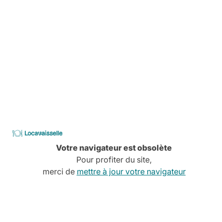
Services à la carte
Conseils, devis, installation,
Découvrez tous nos services
CATALOGUE
2026
Locavaisselle
Votre navigateur est obsolète
Pour profiter du site,
merci de
mettre à jour votre navigateur