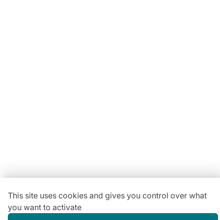
Locavaisselle
11 Rue Maurice Bellonte
63800 Cournon d'Auvergne ZI
Du lundi au vendredi :
08h30-12h00 | 14h00-18h00
Vous avez une
question ?
04 73 84 22 85
This site uses cookies and gives you control over what
you want to activate
Gestion des cookies
Conditions générales de location
Mentions légales