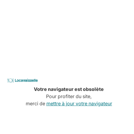
Services à la carte
Conseils, devis, installation,
Découvrez tous nos services
CATALOGUE
2026
Locavaisselle
Votre navigateur est obsolète
Pour profiter du site,
merci de
mettre à jour votre navigateur