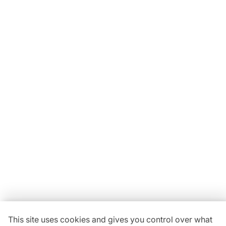
Locavaisselle
11 Rue Maurice Bellonte
63800 Cournon d'Auvergne ZI
Du lundi au vendredi :
08h30-12h00 | 14h00-18h00
Vous avez une
question ?
04 73 84 22 85
This site uses cookies and gives you control over what