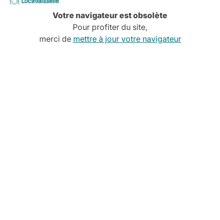
Locavaisselle
Votre navigateur est obsolète
Pour profiter du site,
merci de
mettre à jour votre navigateur
Cette 
e
encore
pour v
Découvrez no