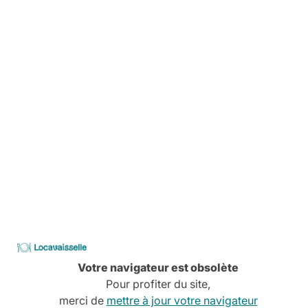
Avant, pendant, aprés,
On vous explique tout
Livraison
Pas de stress, tout est planifié
Comment ça marche
Services à la carte
Conseils, devis, installation,
Découvrez tous nos services
Locavaisselle
CATALOGUE
2026
Votre navigateur est obsolète
Pour profiter du site,
merci de
mettre à jour votre navigateur