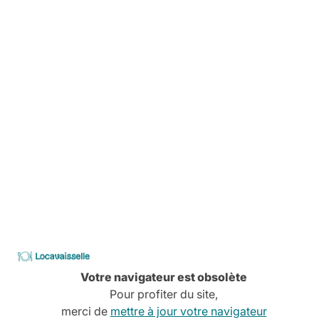
Avant, pendant, aprés,
On vous explique tout
Livraison
Pas de stress, tout est planifié
Comment ça marche
Services à la carte
Conseils, devis, installation,
Découvrez tous nos services
Locavaisselle
CATALOGUE
2026
Votre navigateur est obsolète
Pour profiter du site,
merci de
mettre à jour votre navigateur