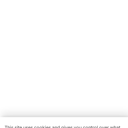
Locavaisselle
11 Rue Maurice Bellonte
63800 Cournon d'Auvergne ZI
Du lundi au vendredi :
08h30-12h00 | 14h00-18h00
Vous avez une
question ?
04 73 84 22 85
This site uses cookies and gives you control over what