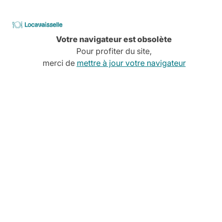
Services à la carte
Conseils, devis, installation,
Locavaisselle
Découvrez tous nos services
Votre navigateur est obsolète
Pour profiter du site,
merci de
mettre à jour votre navigateur
CATALOGUE
2026