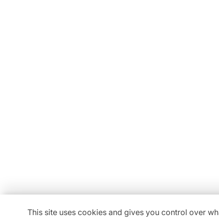
Conseils, devis, installation,
Découvrez tous nos service
Locav
11 Rue Maurice Bellonte
63800 Cournon d'Auverg
This site uses cookies and gives you control over wh