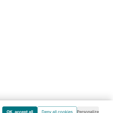
umain à l’environnement
arte RSE
us avez une
question ?
 73 84 22 85
OK, accept all
Deny all cookies
Personalize