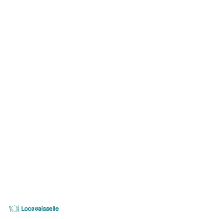
PRODUIT
PRIX UNITAIRE (TTC
BASIC Réhausse pour Hteur 90 cm
Pour les tables plateau bois uniquement.
Correspond à la hauteur d'un buffet.
-
Locavaisselle