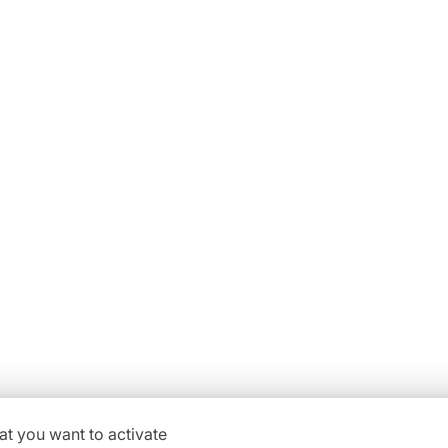
De l’h
Notre ch
s
Vo
aisselle
Du lundi au vendredi :
04
ne ZI
08h30-12h00 | 14h00-18h00
at you want to activate