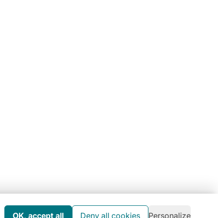
umain à l’environnement
arte RSE
us avez une
question ?
 73 84 22 85
OK, accept all
Deny all cookies
Personalize