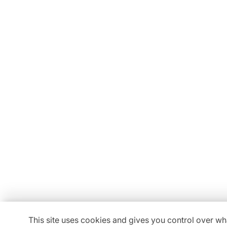
Conseils, devis, installation,
Découvrez tous nos service
Locav
11 Rue Maurice Bellonte
63800 Cournon d'Auverg
This site uses cookies and gives you control over wh