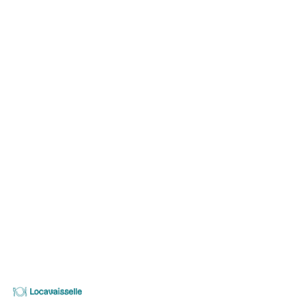
PRODUIT
PRIX UNITAIRE (TTC
BASIC Table rectangulaire 76x183x76 c
Jusqu'à 6 personnes.
Dimension du nappage conseillé: 210x300cm
-
Locavaisselle