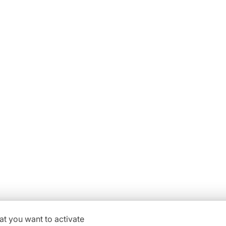
De l’h
Notre ch
s
Vo
aisselle
Du lundi au vendredi :
04
ne ZI
08h30-12h00 | 14h00-18h00
at you want to activate