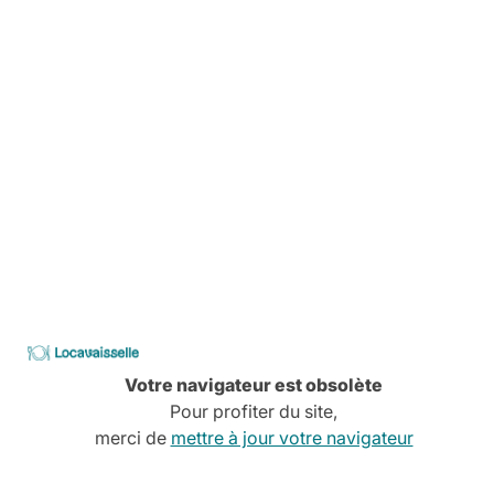
Livraison
Pas de stress, tout est planifié
Comment ça marche
Services à la carte
Conseils, devis, installation,
Découvrez tous nos services
CATALOGUE
2026
Locavaisselle
Votre navigateur est obsolète
Pour profiter du site,
merci de
mettre à jour votre navigateur