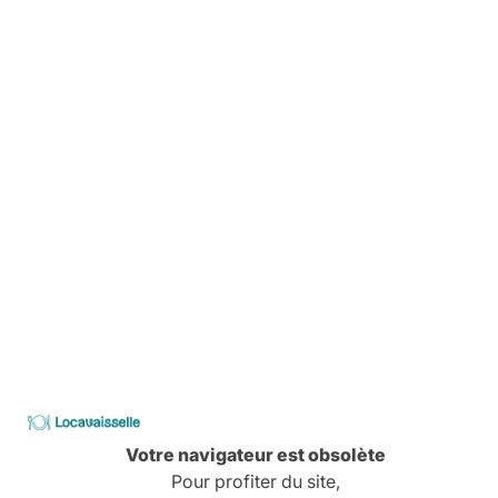
Location simplifiée
Avant, pendant, aprés,
On vous explique tout
Livraison
Pas de stress, tout est planifié
Comment ça marche
Services à la carte
Conseils, devis, installation,
Découvrez tous nos services
Locavaisselle
Votre navigateur est obsolète
CATALOGUE
Pour profiter du site,