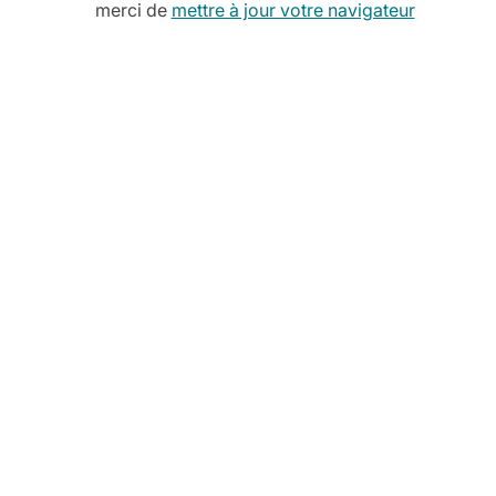
2026
merci de
mettre à jour votre navigateur
Cette année, on fait encore la
vaisselle
pour vous