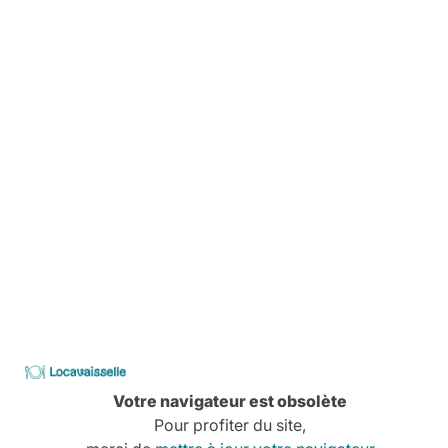
Location simplifiée
Avant, pendant, aprés,
On vous explique tout
Livraison
Pas de stress, tout est planifié
Comment ça marche
Services à la carte
Conseils, devis, installation,
Découvrez tous nos services
Locavaisselle
CATALOGUE
Votre navigateur est obsolète
2026
Pour profiter du site,