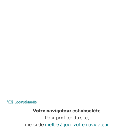
Avant, pendant, aprés,
On vous explique tout
Livraison
Pas de stress, tout est planifié
Comment ça marche
Services à la carte
Conseils, devis, installation,
Découvrez tous nos services
CATALOGUE
Locavaisselle
2026
Votre navigateur est obsolète
Pour profiter du site,
merci de
mettre à jour votre navigateur