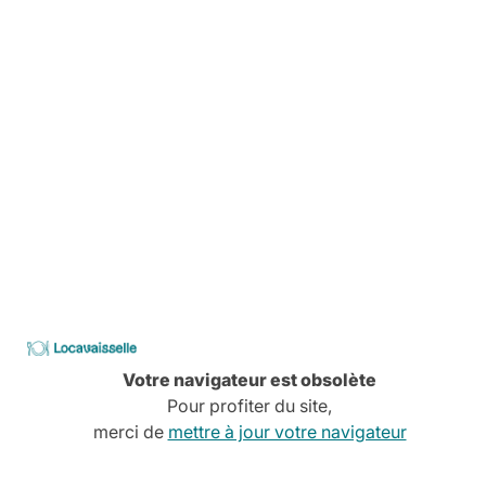
Livraison
Pas de stress, tout est planifié
Comment ça marche
Services à la carte
Conseils, devis, installation,
Découvrez tous nos services
CATALOGUE
2026
Locavaisselle
Votre navigateur est obsolète
Pour profiter du site,
merci de
mettre à jour votre navigateur