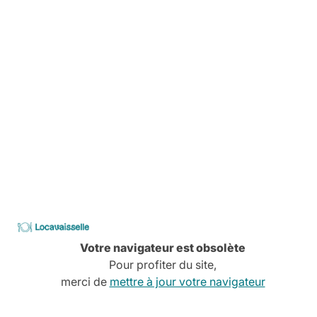
Livraison
Pas de stress, tout est planifié
Comment ça marche
Services à la carte
Conseils, devis, installation,
Découvrez tous nos services
CATALOGUE
2026
Locavaisselle
Votre navigateur est obsolète
Pour profiter du site,
merci de
mettre à jour votre navigateur