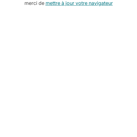
merci de
mettre à jour votre navigateur
Cette 
e
encore
pour v
Découvrez no
De l’h
Notre ch
s