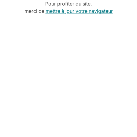
Pour profiter du site,
-
merci de
mettre à jour votre navigateur
Verre à pied CHIARA 32 cl
-
Verre à pied CHIARA 26 cl
-
Gobelet ELECTRA 38cl