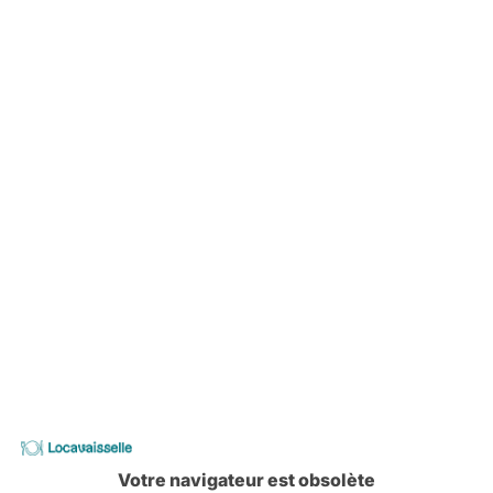
-
Verre à pied ELEGANCE 24 cl
-
CLIPS pour verre cocktail
-
Verre à pied CHARLESTON 37.4 cl
Locavaisselle
Votre navigateur est obsolète