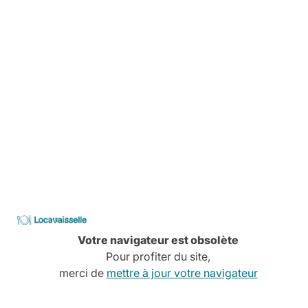
Livraison
Pas de stress, tout est planifié
Comment ça marche
Services à la carte
Conseils, devis, installation,
Découvrez tous nos services
CATALOGUE
2026
Locavaisselle
Votre navigateur est obsolète
Pour profiter du site,
merci de
mettre à jour votre navigateur