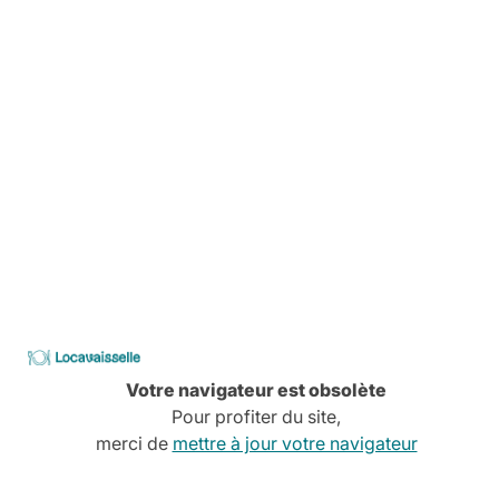
Livraison
Pas de stress, tout est planifié
Comment ça marche
Services à la carte
Conseils, devis, installation,
Découvrez tous nos services
CATALOGUE
2026
Locavaisselle
Votre navigateur est obsolète
Pour profiter du site,
merci de
mettre à jour votre navigateur