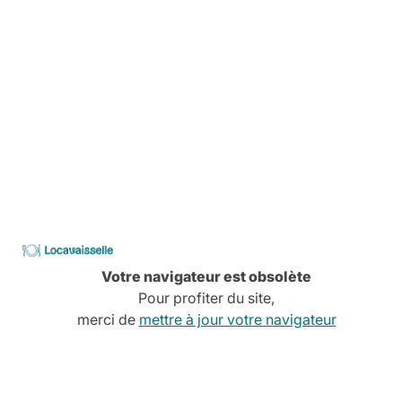
Services à la carte
Conseils, devis, installation,
Découvrez tous nos services
CATALOGUE
2026
Locavaisselle
Votre navigateur est obsolète
Pour profiter du site,
merci de
mettre à jour votre navigateur