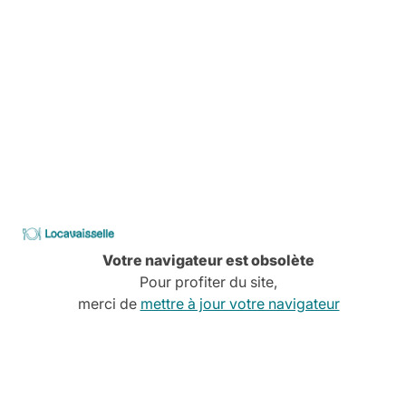
-
+
18,00 €
Bac Gastro COUVERCLE GN 1/1
1,50 €
Locavaisselle
Votre navigateur est obsolète
-
+
Pour profiter du site,
merci de
mettre à jour votre navigateur
14,40 €
Ajouter au panier