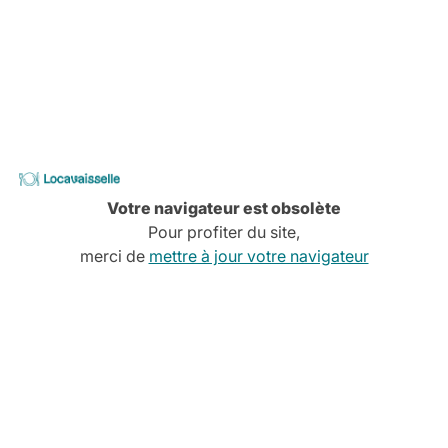
Tablette écritoire STYLE
Destination intérieur.
Adaptable uniquement avec les chaises STYLE.
-
Locavaisselle
Votre navigateur est obsolète
Pour profiter du site,
merci de
mettre à jour votre navigateur