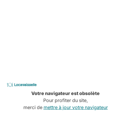
ENFANT
Locavaisselle
Votre navigateur est obsolète
Pour profiter du site,
merci de
mettre à jour votre navigateur
Location simplifiée
Avant, pendant, aprés,
On vous explique tout