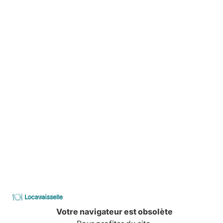
35,00 €
-
+
373,00 €
WALL double noir & plateau bois
120x70x110 cm
Destination intérieur.
De 6 à 10 personnes.
80,00 €
-
+
Locavaisselle
Votre navigateur est obsolète
588,00 €