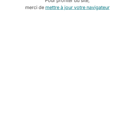
Pour profiter du site,
merci de
mettre à jour votre navigateur
WALL double noir & plateau marbre gris
120x70x110 cm
Destination intérieur.
De 6 à 10 personnes.
80,00 €
-
+
588,00 €
WALL habillage bois en option
120x35x110 cm
Destination intérieur.
Disponible en Ht 90cm pour buffet et 110 cm pour banque
d'accueil.
695_Notice-de-l-habillage-du-kubo-wall.pdf